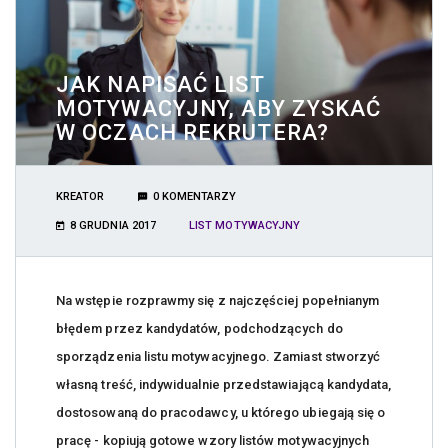
JAK NAPISAĆ LIST
MOTYWACYJNY, ABY ZYSKAĆ
W OCZACH REKRUTERA?
KREATOR
0 KOMENTARZY
8 GRUDNIA 2017
LIST MOTYWACYJNY
Na wstępie rozprawmy się z najczęściej popełnianym
błędem przez kandydatów, podchodzących do
sporządzenia listu motywacyjnego. Zamiast stworzyć
własną treść, indywidualnie przedstawiającą kandydata,
dostosowaną do pracodawcy, u którego ubiegają się o
pracę - kopiują gotowe wzory listów motywacyjnych