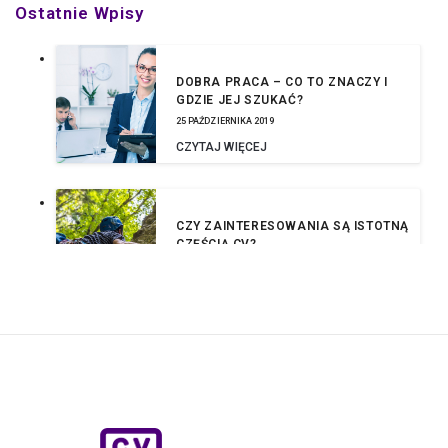
Ostatnie Wpisy
DOBRA PRACA – CO TO ZNACZY I
GDZIE JEJ SZUKAĆ?
25 PAŹDZIERNIKA 2019
CZYTAJ WIĘCEJ
CZY ZAINTERESOWANIA SĄ ISTOTNĄ
CZĘŚCIĄ CV?
16 WRZEŚNIA 2019
CZYTAJ WIĘCEJ
DRESS CODE – KIEDY OBOWIĄZUJE
PRACOWNIKA?
13 SIERPNIA 2019
CZYTAJ WIĘCEJ