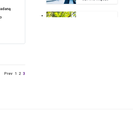
ładaną
o
CZY
ZAINTERESOWANIA
SĄ ISTOTNĄ
CZĘŚCIĄ CV?
16 WRZEŚNIA 2019
CZYTAJ WIĘCEJ
Prev
1
2
3
DRESS CODE –
KIEDY
OBOWIĄZUJE
PRACOWNIKA?
13 SIERPNIA 2019
CZYTAJ WIĘCEJ