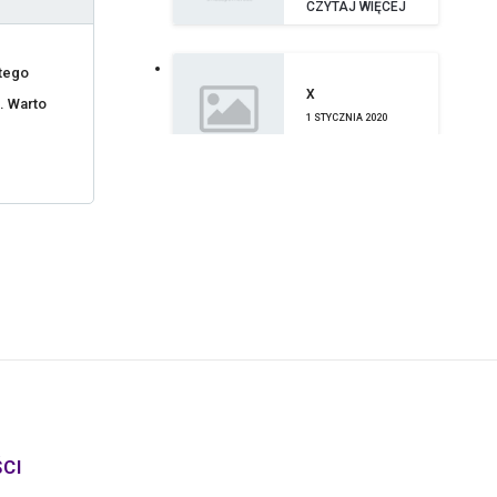
CZYTAJ WIĘCEJ
 tego
X
. Warto
1 STYCZNIA 2020
CZYTAJ WIĘCEJ
DOBRA PRACA –
CO TO ZNACZY I
GDZIE JEJ
SZUKAĆ?
25 PAŹDZIERNIKA 2019
CZYTAJ WIĘCEJ
CI