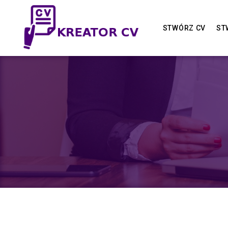
STWÓRZ CV
ST