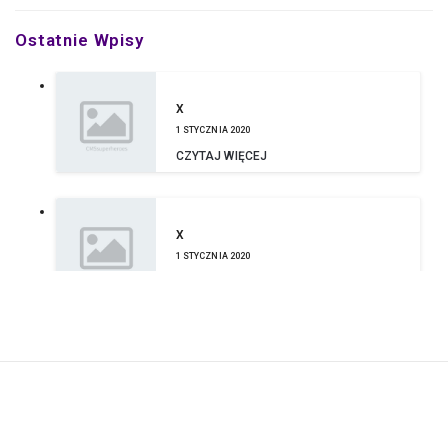
Ostatnie Wpisy
X
1 STYCZNIA 2020
CZYTAJ WIĘCEJ
X
1 STYCZNIA 2020
CZYTAJ WIĘCEJ
DOBRA PRACA – CO TO ZNACZY I
GDZIE JEJ SZUKAĆ?
25 PAŹDZIERNIKA 2019
CZYTAJ WIĘCEJ